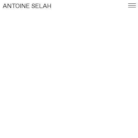
ANTOINE SELAH
ENG
E-SHOP
TRAVAUX
INDEX