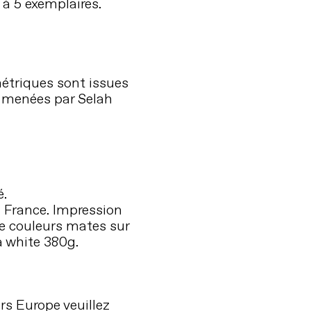
 à 5 exemplaires.
étriques sont
issues
menées
par
Selah
é.
 France. Impression
de couleurs mates sur
a white 380g.
rs Europe veuillez