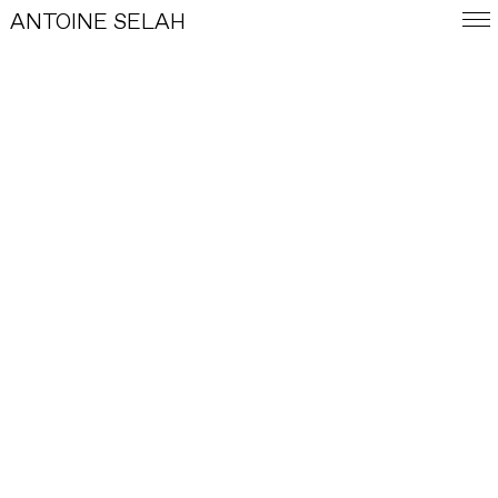
ANTOINE SELAH
ENG
E-SHOP
TRAVAUX
INDEX