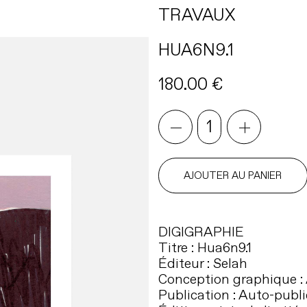
TRAVAUX
HUA6N9.1
180.00
€
quantité
de
HUA6N9.1
AJOUTER AU PANIER
DIGIGRAPHIE
Titre : Hua6n9.1
Éditeur : Selah
Conception graphique :
Publication : Auto-publi